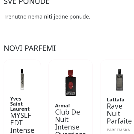
SVE PONUDE
Trenutno nema niti jedne ponude.
NOVI PARFEMI
Yves
Lattafa
Saint
Rave
Armaf
Laurent
Club De
Nuit
MYSLF
Nuit
Parfaite
EDT
Intense
Intense
PARFEMSKA