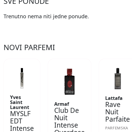
SVE PONUDE
Trenutno nema niti jedne ponude.
NOVI PARFEMI
Yves
Lattafa
Saint
Rave
Armaf
Laurent
Club De
Nuit
MYSLF
Nuit
Parfaite
EDT
Intense
Intense
PARFEMSKA