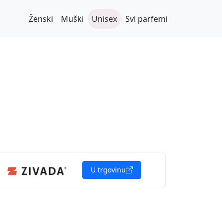
Ženski
Muški
Unisex
Svi parfemi
U trgovinu