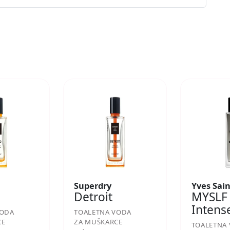
Superdry
Yves Sai
Detroit
MYSLF
Intens
VODA
TOALETNA VODA
CE
ZA MUŠKARCE
TOALETNA