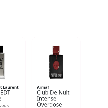
nt Laurent
Armaf
 EDT
Club De Nuit
e
Intense
Overdose
 VODA