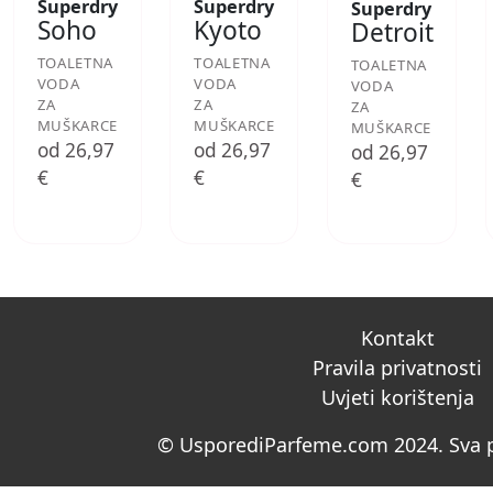
Superdry
Superdry
Superdry
Soho
Kyoto
Detroit
TOALETNA
TOALETNA
TOALETNA
VODA
VODA
VODA
ZA
ZA
ZA
MUŠKARCE
MUŠKARCE
MUŠKARCE
od 26,97
od 26,97
od 26,97
€
€
€
Kontakt
Pravila privatnosti
Uvjeti korištenja
© UsporediParfeme.com 2024. Sva p