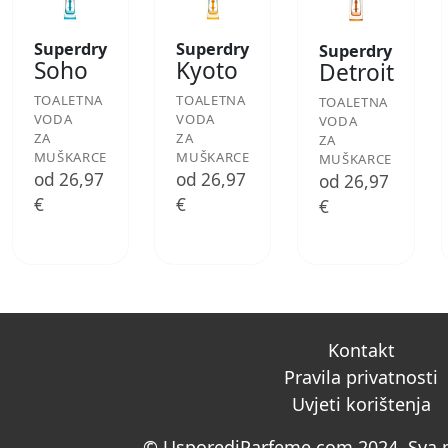
Superdry
Superdry
Superdry
Soho
Kyoto
Detroit
TOALETNA
TOALETNA
TOALETNA
VODA
VODA
VODA
ZA
ZA
ZA
MUŠKARCE
MUŠKARCE
MUŠKARCE
od 26,97
od 26,97
od 26,97
€
€
€
Kontakt
Pravila privatnosti
Uvjeti korištenja
© UsporediParfeme.com 2024. Sva p