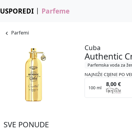
USPOREDI
Parfeme
Parfemi
Cuba
Authentic C
Parfemska voda za že
NAJNIŽE CIJENE PO VE
8,00 €
100 ml
SVE PONUDE