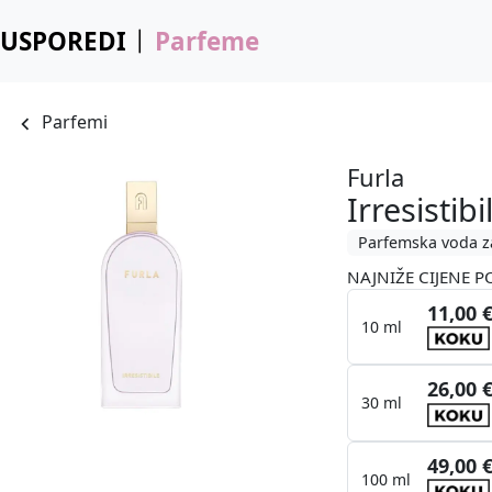
USPOREDI
Parfeme
Parfemi
Furla
Irresistibi
Parfemska voda z
NAJNIŽE CIJENE P
11,00 
10 ml
26,00 
30 ml
49,00 
100 ml