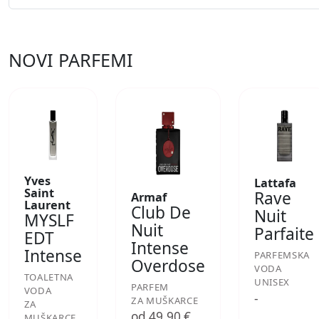
NOVI PARFEMI
Yves
Lattafa
Saint
Rave
Armaf
Laurent
Club De
Nuit
MYSLF
Nuit
Parfaite
EDT
Intense
Intense
PARFEMSKA
Overdose
VODA
TOALETNA
UNISEX
PARFEM
VODA
-
ZA MUŠKARCE
ZA
od 49,90 €
MUŠKARCE