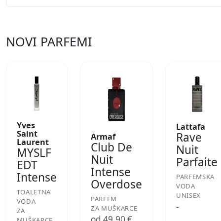
NOVI PARFEMI
Yves
Lattafa
Saint
Rave
Armaf
Laurent
Club De
Nuit
MYSLF
Nuit
Parfaite
EDT
Intense
Intense
PARFEMSKA
Overdose
VODA
TOALETNA
UNISEX
PARFEM
VODA
-
ZA MUŠKARCE
ZA
od 49,90 €
MUŠKARCE