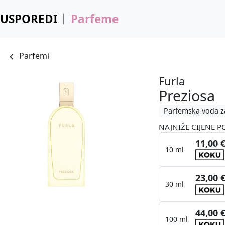
USPOREDI
Parfeme
Parfemi
Furla
Preziosa
Parfemska voda z
NAJNIŽE CIJENE P
11,00 
10 ml
23,00 
30 ml
44,00 
100 ml