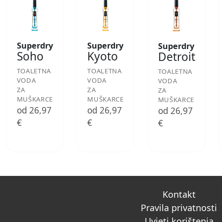
Superdry
Superdry
Superdry
Soho
Kyoto
Detroit
TOALETNA
TOALETNA
TOALETNA
VODA
VODA
VODA
ZA
ZA
ZA
MUŠKARCE
MUŠKARCE
MUŠKARCE
od 26,97
od 26,97
od 26,97
€
€
€
Kontakt
Pravila privatnosti
Uvjeti korištenja