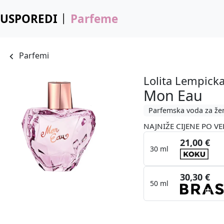
USPOREDI
Parfeme
Parfemi
Lolita Lempick
Mon Eau
Parfemska voda za že
NAJNIŽE CIJENE PO VE
21,00 €
30 ml
30,30 €
50 ml