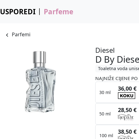
USPOREDI
Parfeme
Parfemi
Diesel
D By Diese
Toaletna voda unis
NAJNIŽE CIJENE PO 
36,00 €
30 ml
28,50 €
50 ml
38,50 €
100 ml