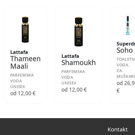
Superd
Soho
Lattafa
Lattafa
Thameen
TOALETN
Shamoukh
Maali
VODA
ZA
PARFEMSKA
PARFEMSKA
MUŠKAR
VODA
VODA
od 26,
UNISEX
UNISEX
od 12,00 €
€
od 12,00 €
Kontakt