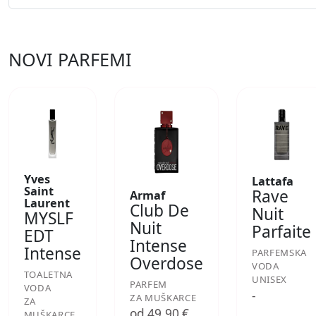
NOVI PARFEMI
Yves
Lattafa
Saint
Rave
Armaf
Laurent
Club De
Nuit
MYSLF
Nuit
Parfaite
EDT
Intense
Intense
PARFEMSKA
Overdose
VODA
TOALETNA
UNISEX
PARFEM
VODA
-
ZA MUŠKARCE
ZA
od 49,90 €
MUŠKARCE