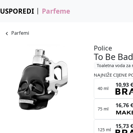
USPOREDI
Parfeme
Parfemi
Police
To Be Ba
Toaletna voda za
NAJNIŽE CIJENE P
10,93 
40 ml
16,76 
75 ml
15,73 
125 ml