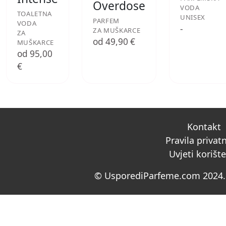
Overdose
VODA
TOALETNA
UNISEX
PARFEM
VODA
-
ZA MUŠKARCE
ZA
od 49,90 €
MUŠKARCE
od 95,00
€
Kontakt
Pravila privat
Uvjeti korišt
© UsporediParfeme.com 2024. 