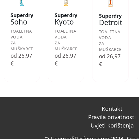
Superdry
Superdry
Superdry
Soho
Kyoto
Detroit
TOALETNA
TOALETNA
TOALETNA
VODA
VODA
VODA
ZA
ZA
ZA
MUŠKARCE
MUŠKARCE
MUŠKARCE
od 26,97
od 26,97
od 26,97
€
€
€
Kontakt
Pravila privatnosti
Uvjeti korištenja
© UsporediParfeme.com 2024. Sva p