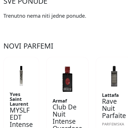
SVE PONUDE
Trenutno nema niti jedne ponude.
NOVI PARFEMI
Yves
Lattafa
Saint
Rave
Armaf
Laurent
Club De
Nuit
MYSLF
Nuit
Parfaite
EDT
Intense
Intense
PARFEMSKA