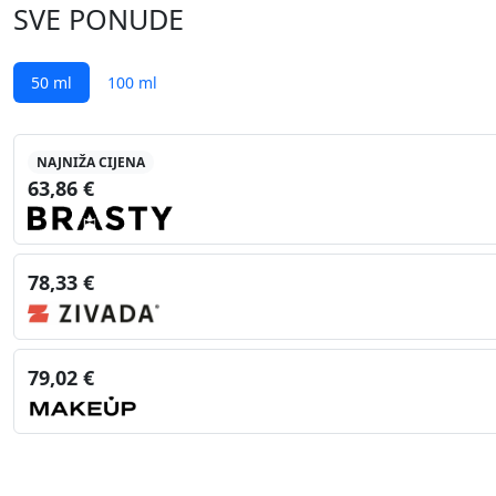
SVE PONUDE
50 ml
100 ml
NAJNIŽA CIJENA
63,86 €
78,33 €
79,02 €